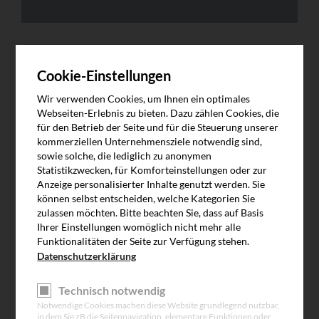
Cookie-Einstellungen
Wir verwenden Cookies, um Ihnen ein optimales
Webseiten-Erlebnis zu bieten. Dazu zählen Cookies, die
Zulässige Dateierweiterungen: png, gif, jpg, pdf
für den Betrieb der Seite und für die Steuerung unserer
Um eine rasche Bearbeitung Ihrer Anfrage zu gewährleisten,
kommerziellen Unternehmensziele notwendig sind,
bitten wir Sie ein Bild Ihres Typenschildes, Ihres Tores, des
sowie solche, die lediglich zu anonymen
aufgetretenen Schadens oder sonstige ergänzende Infos
Statistikzwecken, für Komforteinstellungen oder zur
mitzusenden.
Anzeige personalisierter Inhalte genutzt werden. Sie
können selbst entscheiden, welche Kategorien Sie
zulassen möchten. Bitte beachten Sie, dass auf Basis
Ihrer Einstellungen womöglich nicht mehr alle
Funktionalitäten der Seite zur Verfügung stehen.
Datenschutzerklärung
Kundennummer
Technisch notwendig
Notwendige Cookies machen diese Website grundlegend nutzbar,
Anrede
*
Anrede *
in dem Sie zB die Seitennavigation, elementare Funktionen oder