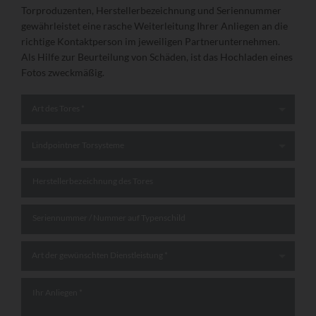
Torproduzenten, Herstellerbezeichnung und Seriennummer
gewährleistet eine rasche Weiterleitung Ihrer Anliegen an die
richtige Kontaktperson im jeweiligen Partnerunternehmen.
Als Hilfe zur Beurteilung von Schäden, ist das Hochladen eines
Fotos zweckmäßig.
Art des Tores
*
Art des Tores *
Hersteller
*
Lindpointner Torsysteme
Herstellerbezeichnung des Tores
Seriennummer / Nummer auf Typenschild
Art der gewünschten Dienstleistung
*
Art der gewünschten Dienstleistung *
Ihr Anliegen
*